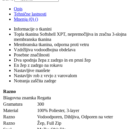
Opis
Tehnične lastnosti
Mnenja (0) ()
Informacije o tkanini
Topla tkanina Softshell XPT, nepremočljiva in zračna 3-slojna
membranska tkanina
Membranska tkanina, odporna proti vetru
Vzdržljiva vodoodbojna obdelava
Posebne značilnosti
Dva spodnja žepa z zadrgo in en prsni žep
En žep z zadrgo na rokavu
Nastavljive manšete
Nastavljiv rob z vrvjo z varovalom
Notranja zaščita zadrge
Razno
Blagovna znamka
Regatta
Gramatura
300
Material
100% Poliester, 3-layer
Razno
Vodoodporen, Dihljiva, Odporen na veter
Razno
Žep, Full Zip