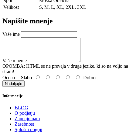
Spol
Moška Oblačila
Velikost
S, M, L, XL, 2XL, 3XL
Napišite mnenje
Vaše ime
Vaše mnenje
OPOMBA:
HTML se ne prevaja v druge jezike, ki so na voljo na
strani!
Ocena
Slabo
Dobro
Nadaljujte
Informacije
BLOG
O podjetju
Zaupajo nam
Zasebnost
Splošni pogoji