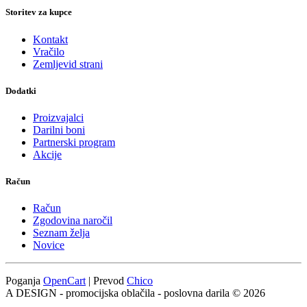
Storitev za kupce
Kontakt
Vračilo
Zemljevid strani
Dodatki
Proizvajalci
Darilni boni
Partnerski program
Akcije
Račun
Račun
Zgodovina naročil
Seznam želja
Novice
Poganja
OpenCart
| Prevod
Chico
A DESIGN - promocijska oblačila - poslovna darila © 2026