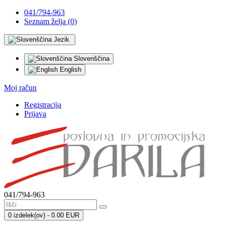
041/794-963
Seznam želja (0)
Jezik
Slovenščina
English
Moj račun
Registracija
Prijava
041/794-963
0 izdelek(ov) - 0.00 EUR