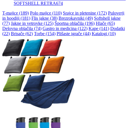
SOFTSHELL RETRA674
T-majice (189)
Polo majice (110)
Srajce in pletenine (172)
Puloverji
in hoodiji (181)
Flis jakne (38)
Brezrokavniki (49)
Softshell jakne
(77)
Jakne in vetrovke (125)
Športna oblačila (196)
Hlače (65)
Delovna oblačila (74)
Gastro in medicina (122)
Kape (141)
Dodatki
(22)
Brisače (62)
Torbe (154)
Plišaste igrače (44)
Katalogi (10)