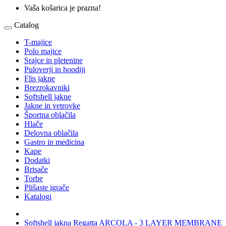
Vaša košarica je prazna!
Catalog
T-majice
Polo majice
Srajce in pletenine
Puloverji in hoodiji
Flis jakne
Brezrokavniki
Softshell jakne
Jakne in vetrovke
Športna oblačila
Hlače
Delovna oblačila
Gastro in medicina
Kape
Dodatki
Brisače
Torbe
Plišaste igrače
Katalogi
Softshell jakna Regatta ARCOLA - 3 LAYER MEMBRANE