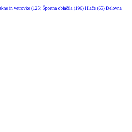
akne in vetrovke (125)
Športna oblačila (196)
Hlače (65)
Delovna