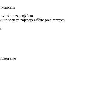
i konicami
 kovinskim zapenjačem
ku in robu za največjo zaščito pred mrazom
om
rilagajanje