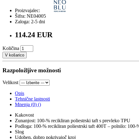
Proizvajalec:
Šifra: NE04005
Zaloga: 2-5 dni
114.24 EUR
Količina
V košarico
Razpoložljive možnosti
Velikost
Opis
Tehnične lastnosti
Mnenja (0) ()
Kakovost
Zunanjost: 100-% recikliran poliestrski taft s prevleko TPU
Podloga: 100-% recikliran poliestrski taft 400T – polnilo: 100-
Slog
Udoben, dobro pokrivajoč kroj