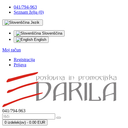
041/794-963
Seznam želja (0)
Jezik
Slovenščina
English
Moj račun
Registracija
Prijava
041/794-963
0 izdelek(ov) - 0.00 EUR