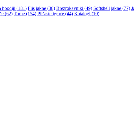
n hoodiji (181)
Flis jakne (38)
Brezrokavniki (49)
Softshell jakne (77)
J
če (62)
Torbe (154)
Plišaste igrače (44)
Katalogi (10)