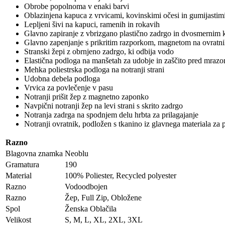
Obrobe popolnoma v enaki barvi
Oblazinjena kapuca z vrvicami, kovinskimi očesi in gumijastim
Lepljeni šivi na kapuci, ramenih in rokavih
Glavno zapiranje z vbrizgano plastično zadrgo in dvosmernim
Glavno zapenjanje s prikritim razporkom, magnetom na ovratni
Stranski žepi z obrnjeno zadrgo, ki odbija vodo
Elastična podloga na manšetah za udobje in zaščito pred mraz
Mehka poliestrska podloga na notranji strani
Udobna debela podloga
Vrvica za povlečenje v pasu
Notranji prišit žep z magnetno zaponko
Navpični notranji žep na levi strani s skrito zadrgo
Notranja zadrga na spodnjem delu hrbta za prilagajanje
Notranji ovratnik, podložen s tkanino iz glavnega materiala za p
Razno
Blagovna znamka
Neoblu
Gramatura
190
Material
100% Poliester, Recycled polyester
Razno
Vodoodbojen
Razno
Žep, Full Zip, Obložene
Spol
Ženska Oblačila
Velikost
S, M, L, XL, 2XL, 3XL