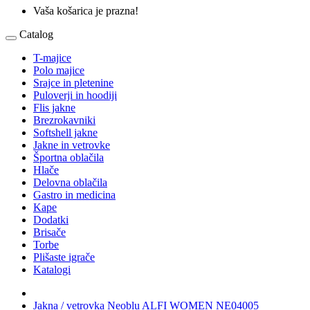
Vaša košarica je prazna!
Catalog
T-majice
Polo majice
Srajce in pletenine
Puloverji in hoodiji
Flis jakne
Brezrokavniki
Softshell jakne
Jakne in vetrovke
Športna oblačila
Hlače
Delovna oblačila
Gastro in medicina
Kape
Dodatki
Brisače
Torbe
Plišaste igrače
Katalogi
Jakna / vetrovka Neoblu ALFI WOMEN NE04005