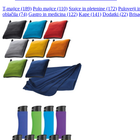
T-majice (189)
Polo majice (110)
Srajce in pletenine (172)
Puloverji i
oblačila (74)
Gastro in medicina (122)
Kape (141)
Dodatki (22)
Brisa